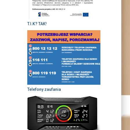
T.I.K? TAK!
Telefony zaufania