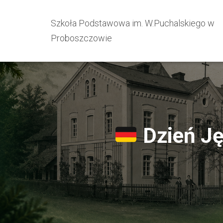
Szkoła Podstawowa im. W.Puchalskiego w
Proboszczowie
Dzień Ję