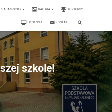
PRACA SZKOŁY
GALERIA
KONKURSY
EDZIENNIK
KONTAKT
zej szkole!