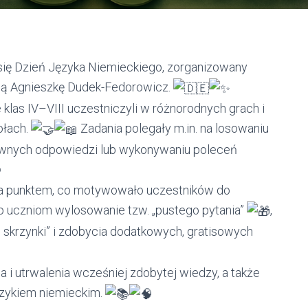
się Dzień Języka Niemieckiego, zorganizowany
nią Agnieszkę Dudek-Fedorowicz.
klas IV–VIII uczestniczyli w różnorodnych grach i
ołach.
Zadania polegały m.in. na losowaniu
wnych odpowiedzi lub wykonywaniu poleceń
a punktem, co motywowało uczestników do
o uczniom wylosowanie tzw. „pustego pytania”
,
j skrzynki” i zdobycia dodatkowych, gratisowych
a i utrwalenia wcześniej zdobytej wiedzy, a także
ęzykiem niemieckim.