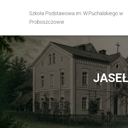
Szkoła Podstawowa im. W.Puchalskiego w
Proboszczowie
JASE