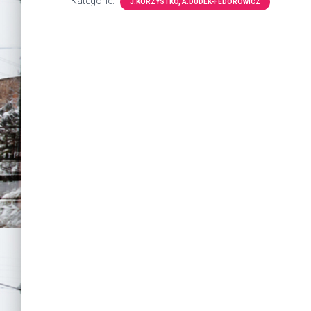
Kategorie:
J.KORZYSTKO, A.DUDEK-FEDOROWICZ