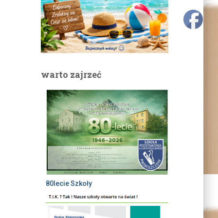
warto zajrzeć
80lecie Szkoły