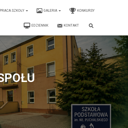
PRACA SZKOŁY
GALERIA
KONKURSY
EDZIENNIK
KONTAKT
SPOŁU