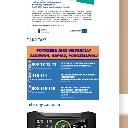
T.I.K? TAK!
Telefony zaufania