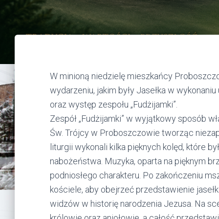
W minioną niedzielę mieszkańcy Proboszczo
wydarzeniu, jakim były Jasełka w wykonan
oraz występ zespołu „Fudżijamki”.
Zespół „Fudżijamki” w wyjątkowy sposób włą
Św. Trójcy w Proboszczowie tworząc niezapo
liturgii wykonali kilka pięknych kolęd, które
nabożeństwa. Muzyka, oparta na pięknym brz
podniosłego charakteru. Po zakończeniu mszy
kościele, aby obejrzeć przedstawienie jaseł
widzów w historię narodzenia Jezusa. Na scen
królowie oraz aniołowie, a całość przedstaw