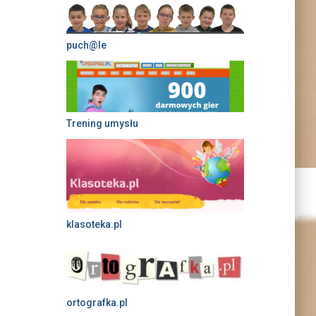
puch@le
Trening umysłu
klasoteka.pl
ortografka.pl