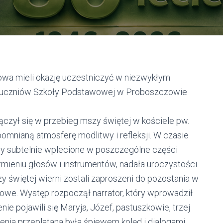
wa mieli okazję uczestniczyć w niezwykłym
iu uczniów Szkoły Podstawowej w Proboszczowie
czył się w przebieg mszy świętej w kościele pw.
mnianą atmosferę modlitwy i refleksji. W czasie
 były subtelnie wplecione w poszczególne części
mieniu głosów i instrumentów, nadała uroczystości
 świętej wierni zostali zaproszeni do pozostania w
kowe. Występ rozpoczął narrator, który wprowadził
ie pojawili się Maryja, Józef, pastuszkowie, trzej
ienia przeplatana była śpiewem kolęd i dialogami