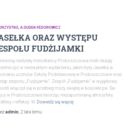
ORZYSTKO, A.DUDEK-FEDOROWICZ
ASEŁKA ORAZ WYSTĘPU
ESPOŁU FUDŻIJAMKI
inioną niedzielę mieszkańcy Proboszczowa mieli okazję
estniczyć w niezwykłym wydarzeniu, jakim były Jasełka w
konaniu uczniów Szkoły Podstawowej w Proboszczowie oraz
tęp zespołu „Fudżijamki”. Zespół „Fudżijamki” w wyjątkowy
sób włączył się w przebieg mszy świętej w kościele pw. Św.
ójcy w Proboszczowie tworząc niezapomnianą atmosferę
litwy i refleksji. W
Dowiedz się więcej
zez
admin
,
2 lata
temu