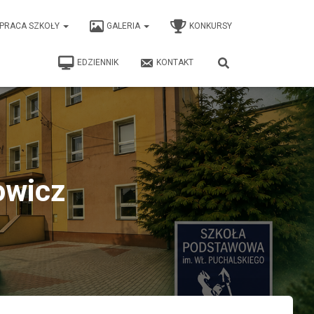
PRACA SZKOŁY
GALERIA
KONKURSY
EDZIENNIK
KONTAKT
owicz