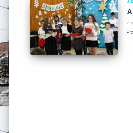
J.K
A
Zap
Pr