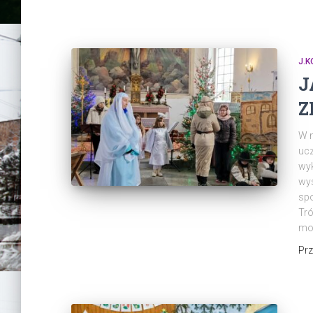
J.K
J
Z
W m
ucz
wy
wys
spo
Tr
mod
Pr