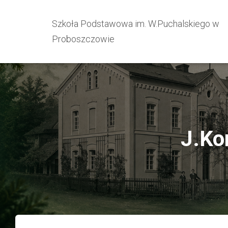
Szkoła Podstawowa im. W.Puchalskiego w
Proboszczowie
J.Ko