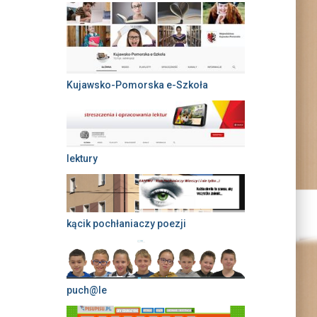
Kujawsko-Pomorska e-Szkoła
lektury
kącik pochłaniaczy poezji
puch@le