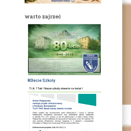
warto zajrzeć
80lecie Szkoły