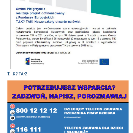
T.I.K? TAK!