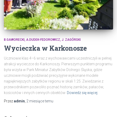
B.GAWORECKI, A.DUDEK-FEDOROWICZ, J. ZAGÓRSKI
Wycieczka w Karkonosze
Uczniowie klas 4–6 wraz z wychowawcami uczestniczyli w pełnej
atrakcji wycieczce do Karkonoszy. Pierwszym punktem programu
była wizyta w Park Miniatur Zabytków Dolnego Śląska, gdzie
uczniowie mogli podziwiać precyzyjnie wykonane modele
najpiękniejszych zabytków regionu w skali 1:25. Zwiedzanie z
przewodnikiem pozwoliło poznać historię zamków, pałaców,
kościołów i innych cennych obiektów
Dowiedz się więcej
Przez
admin
,
2 miesiące
temu