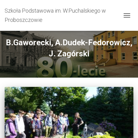
Szkoła Podstawowa im. W.Puchalskiego w
Proboszczowie
PRZEŁ
B.Gaworecki, A.Dudek-Fedorowicz,
J. Zagórski