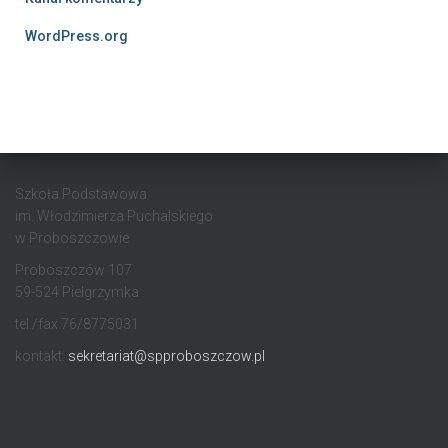
WordPress.org
Szkoła Podstawowa
im. Włodzimierza Puchalskiego
w Proboszczowie
Proboszczów 107
59-524 Pielgrzymka
tel./fax 76/8775031
kontakt:
sekretariat@spproboszczow.pl