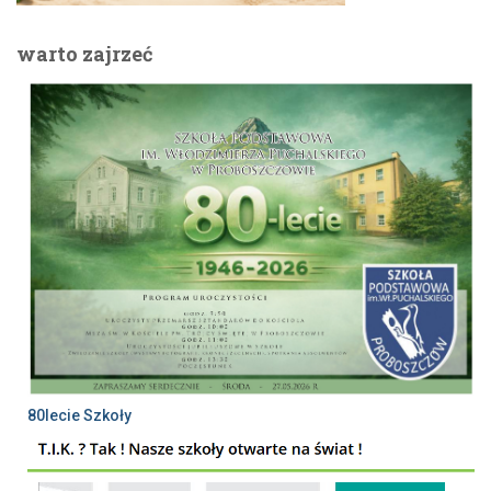
warto zajrzeć
80lecie Szkoły