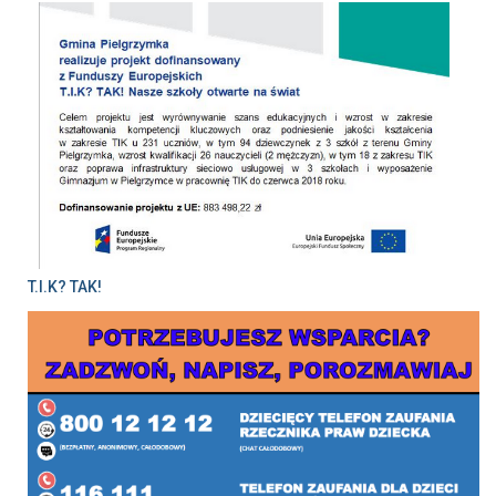
T.I.K? TAK!