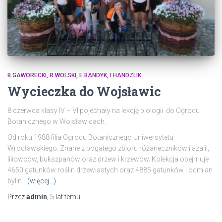
B.GAWORECKI, R.WOLSKI, E.BANDYK, I.HANDZLIK
Wycieczka do Wojsławic
8 czerwca klasy IV – VI pojechały na lekcję biologii do Ogrodu
Botanicznego w Wojsławicach.
Od roku 1988 filia Ogrodu Botanicznego Uniwersytetu
Wrocławskiego. Znane z bogatego zbioru różaneczników i azalii,
liliowców, bukszpanów oraz drzew i krzewów. Kolekcja obejmuje
4650 gatunków roślin drzewiastych oraz 4885 gatunków i odmian
bylin.
(więcej…)
Przez
admin
,
5 lat
temu