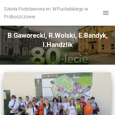
Szkoła Podstawowa im. W.Puchalskiego w
Proboszczowie
PRZEŁ
B.Gaworecki, R.Wolski, E.Bandyk,
I.Handzlik