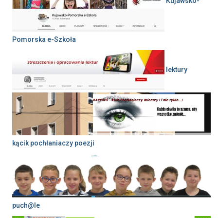
Kujawsko-
Pomorska e-Szkoła
lektury
kącik pochłaniaczy poezji
puch@le