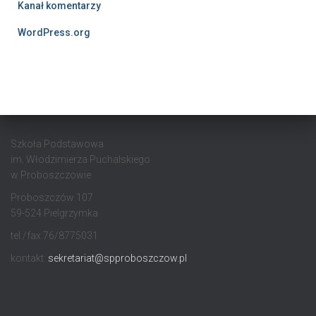
Kanał komentarzy
WordPress.org
Szkoła Podstawowa
im. Włodzimierza Puchalskiego
w Proboszczowie
Proboszczów 107
59-524 Pielgrzymka
tel./fax 76/8775031
kontakt:
sekretariat@spproboszczow.pl