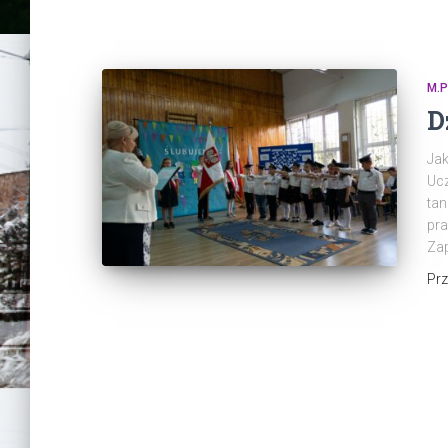
M.P
D
Jak
Ucz
tan
pra
Zap
Pr