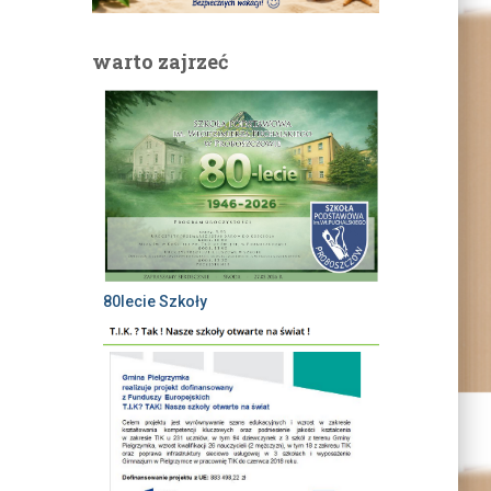
warto zajrzeć
80lecie Szkoły