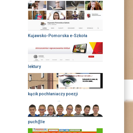
Kujawsko-Pomorska e-Szkoła
lektury
kącik pochłaniaczy poezji
puch@le