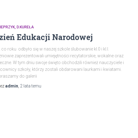
IEPRZYK, D.KUREŁA
zień Edukacji Narodowej
 co roku odbyło się w naszej szkole ślubowanie kl.0 i kl.I.
niowie zaprezentowali umiejętności recytatorskie, wokalne oraz
eczne. W tym dniu swoje święto obchodzili również nauczyciele i
cownicy szkoły, którzy zostali obdarowani laurkami i kwiatami.
raszamy do galerii
zez
admin
,
2 lata
temu