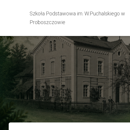
Szkoła Podstawowa im. W.Puchalskiego w
Proboszczowie