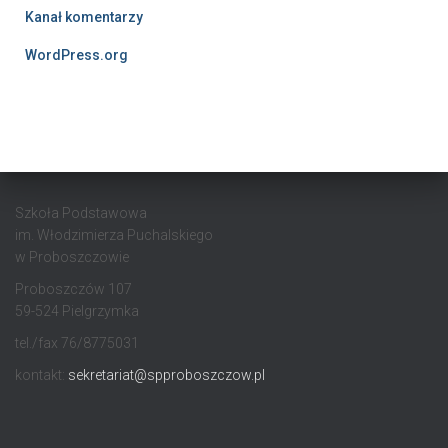
Kanał komentarzy
WordPress.org
Szkoła Podstawowa
im. Włodzimierza Puchalskiego
w Proboszczowie
Proboszczów 107
59-524 Pielgrzymka
tel./fax 76/8775031
kontakt:
sekretariat@spproboszczow.pl