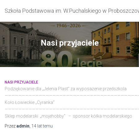
Szkoła Podstawowa im. W.Puchalskiego w Proboszczo
Nasi przyjaciele
NASI PRZYJACIELE
Podziękowanie dla „Jelenia Plast” za wyposażenie przedszkola
———————————————————————————————————————
Koło Łowieckie „Cyranka”
———————————————————————————————————————
Sklep modelarski „mojehobby” – sponsor kółka modelarskiego
Przez
admin
,
14 lat
temu