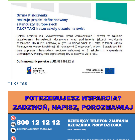
T.I.K? TAK!