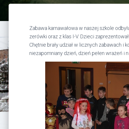
Zabawa karnawałowa w naszej szkole odbyła 
zerówki oraz z klas I-V. Dzieci zaprezentow
Chętnie brały udział w licznych zabawach i k
niezapomniany dzień, dzień pełen wrażeń i n