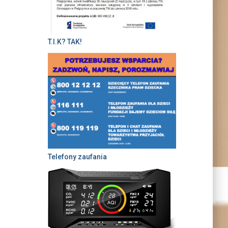
T.I.K? TAK!
Telefony zaufania