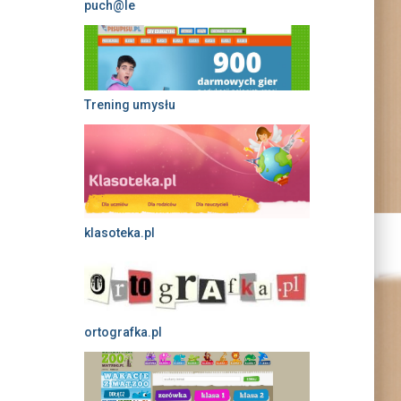
puch@le
Trening umysłu
klasoteka.pl
ortografka.pl