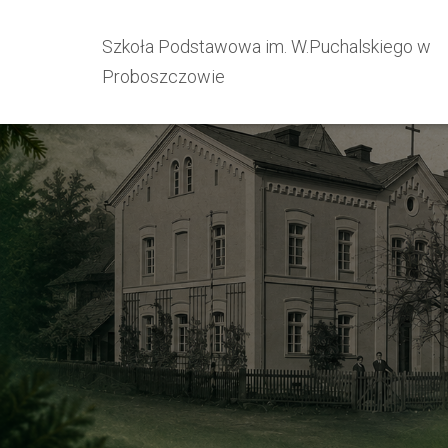
Szkoła Podstawowa im. W.Puchalskiego w
Proboszczowie