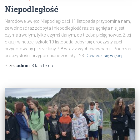
Niepodległość
Narodowe Święto Niepodległości 11 listopada przypomina nam,
że wolność raz zdobyta i niepodległość raz osiągnięta nie jest
czymś trwałym, tylko czymś danym, co trzeba pielęgnować. Z tej
okazji w naszej szkole 10 listopada odbył się uroczysty apel
przygotowany przez klasy 7-8 wraz z wychowawcami . Podczas
uroczystości przypomniane zostały 123
Dowiedz się więcej
Przez
admin
,
3 lata
temu