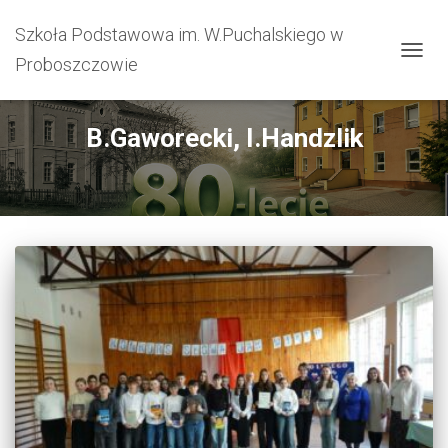
Szkoła Podstawowa im. W.Puchalskiego w
Proboszczowie
PRZEŁ
B.Gaworecki, I.Handzlik