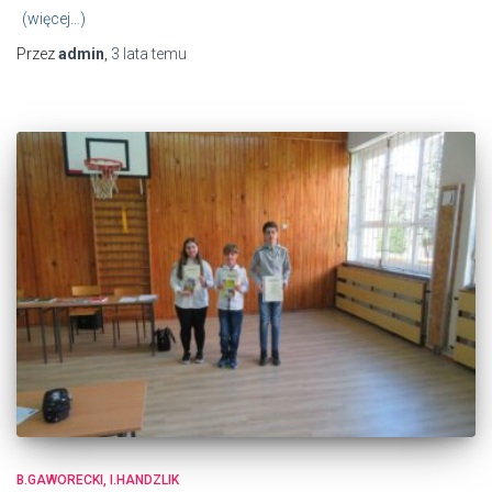
(więcej…)
Przez
admin
,
3 lata
temu
B.GAWORECKI, I.HANDZLIK