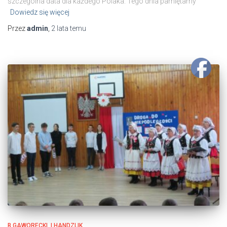
szczególna data dla każdego Polaka. Tego dnia pamiętamy
Dowiedz się więcej
Przez
admin
,
2 lata
temu
B.GAWORECKI, I.HANDZLIK