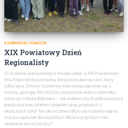
B.GAWORECKI, I.HANDZLIK
XIX Powiatowy Dzień
Regionalisty
22 września uczniowie klas 6-8 wzięli udział w XIX Powiatowym
Dniu Regionalisty pod nazwą
Wlicza Góra dawniej i dziś
, który
odbył się w Złotoryi. Uczestnicy mieli okazję zapoznać się z
historią, geologią Wilczej Góry oraz poznać walory rezerwatu i
zobaczyć z bliska Wilkołaka – nek wulkaniczny. Dodatkowa praca
plastyczna była ostatnim zadaniem grup, przybyłych z
okolicznych szkół. Na zakończenie odbyło się rozdanie nagród
oraz poczęstunek dla wszystkich. Może w przyszłym roku
spotkamy się na Ostrzycy?