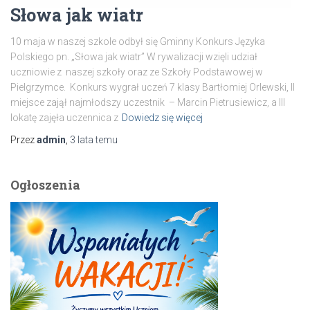
Słowa jak wiatr
10 maja w naszej szkole odbył się Gminny Konkurs Języka
Polskiego pn. „Słowa jak wiatr” W rywalizacji wzięli udział
uczniowie z naszej szkoły oraz ze Szkoły Podstawowej w
Pielgrzymce. Konkurs wygrał uczeń 7 klasy Bartłomiej Orlewski, II
miejsce zajął najmłodszy uczestnik – Marcin Pietrusiewicz, a III
lokatę zajęła uczennica z
Dowiedz się więcej
Przez
admin
,
3 lata
temu
Ogłoszenia