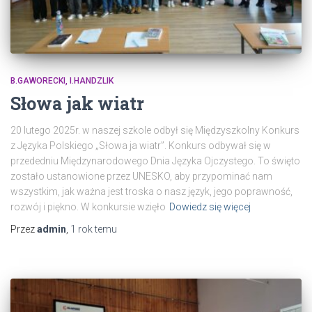
B.GAWORECKI, I.HANDZLIK
Słowa jak wiatr
20 lutego 2025r. w naszej szkole odbył się Międzyszkolny Konkurs
z Języka Polskiego „Słowa ja wiatr”. Konkurs odbywał się w
przededniu Międzynarodowego Dnia Języka Ojczystego. To święto
zostało ustanowione przez UNESKO, aby przypominać nam
wszystkim, jak ważna jest troska o nasz język, jego poprawność,
rozwój i piękno. W konkursie wzięło
Dowiedz się więcej
Przez
admin
,
1 rok
temu