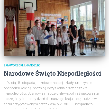
B.GAWORECKI, I.HANDZLIK
Narodowe Święto Niepodległości
Dzisiaj, 8 listopada, uczniowie naszej szkoły uroczyście
obchodzili kolejną rocznicę odzyskania przez nasz kraj
niepodległości. Uczniowie i nauczyciele wspólnie świętowali ten
szczególny i radosny dzień dla naszego kraju biorąc udział w
apelu przygotowanym przez klasę IV,V i VIII. 11 listopada to