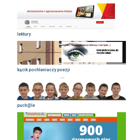
lektury
kącik pochłaniaczy poezji
puch@le