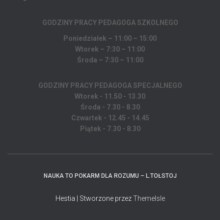
GODZINY PRACY PEDAGOGA
SZKOLNEGO
Poniedziałek – 11:00 – 15:00
Wtorek – 7:30 – 11:00
Środa – 7:30 – 11:00
GODZINY PRACY PEDAGOGA SPECJALNEGO
Wtorek - 11.50 - 13.30
Środa - 7.30 - 8.30
Czwartek - 12.45 - 14.45
Piątek - 7.30 - 8.30
NAUKA TO POKARM DLA ROZUMU – L.TOŁSTOJ
Hestia | Stworzone przez
ThemeIsle