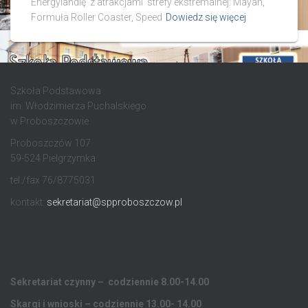
Energylandię z atrakcjami strefy ekstremalnej: Mayan,
Formuła Roller Coaster, Speed
Dowiedz się więcej
Szkoła Podstawowa
im. Włodzimierza Puchalskiego
w Proboszczowie
Proboszczów 107
59-524 Pielgrzymka
tel./fax 76/8775031
kontakt:
sekretariat@spproboszczow.pl
Sekretariat czynny – codziennie 8.00-14.00
Skargi i wnioski – codziennie 13.00- 14.00