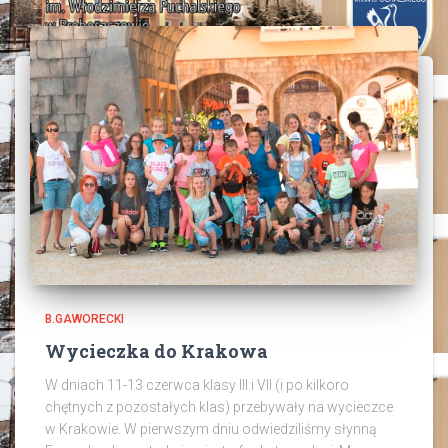
B.GAWORECKI
Wycieczka do Krakowa
W dniach 11-13 czerwca klasy III i VII (i po kilkoro
chętnych z pozostałych klas) przebywały na wycieczce
w Krakowie. W pierwszym dniu odwiedziliśmy słynną