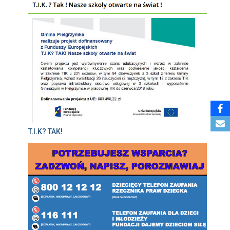
T.I.K? TAK!