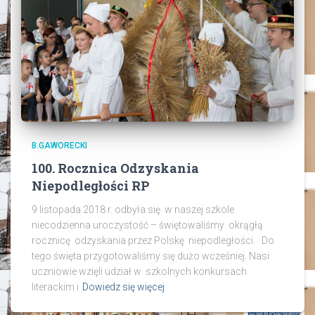
B.GAWORECKI
100. Rocznica Odzyskania
Niepodległości RP
9 listopada 2018 r. odbyła się w naszej szkole
niecodzienna uroczystość – świętowaliśmy okrągłą
rocznicę odzyskania przez Polskę niepodległości. Do
tego święta przygotowaliśmy się dużo wcześniej. Nasi
uczniowie wzięli udział w szkolnych konkursach
literackim i
Dowiedz się więcej