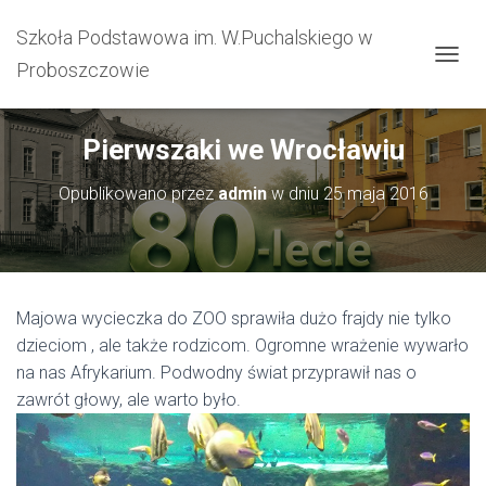
Szkoła Podstawowa im. W.Puchalskiego w
Proboszczowie
PRZEŁ
Pierwszaki we Wrocławiu
Opublikowano przez
admin
w dniu
25 maja 2016
Majowa wycieczka do ZOO sprawiła dużo frajdy nie tylko
dzieciom , ale także rodzicom. Ogromne wrażenie wywarło
na nas Afrykarium. Podwodny świat przyprawił nas o
zawrót głowy, ale warto było.