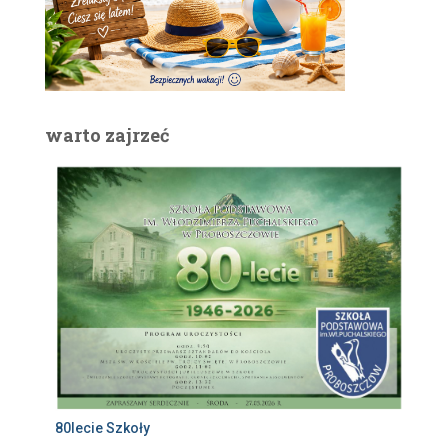
warto zajrzeć
80lecie Szkoły