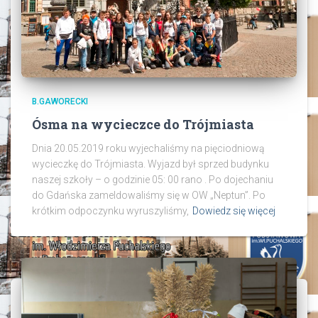
B.GAWORECKI
Ósma na wycieczce do Trójmiasta
Dnia 20.05.2019 roku wyjechaliśmy na pięciodniową
wycieczkę do Trójmiasta. Wyjazd był sprzed budynku
naszej szkoły – o godzinie 05: 00 rano . Po dojechaniu
do Gdańska zameldowaliśmy się w OW „Neptun”. Po
krótkim odpoczynku wyruszyliśmy,
Dowiedz się więcej