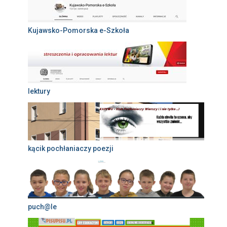
Kujawsko-Pomorska e-Szkoła
lektury
kącik pochłaniaczy poezji
puch@le