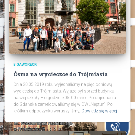
B.GAWORECKI
Ósma na wycieczce do Trójmiasta
Dnia 20.05.2019 roku wyjechaliśmy na pięciodniową
wycieczkę do Trójmiasta. Wyjazd był sprzed budynku
naszej szkoły – o godzinie 05: 00 rano . Po dojechaniu
do Gdańska zameldowaliśmy się w OW „Neptun”. Po
krótkim odpoczynku wyruszyliśmy,
Dowiedz się więcej