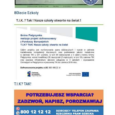
80lecie Szkoły
T.I.K? TAK!