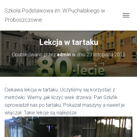
Szkoła Podstawowa im. W.Puchalskiego w
Proboszczowie
PRZEŁ
Lekcja w tartaku
Opublikowano przez
admin
w dniu
23 listopada 2016
Ciekawa lekcja w tartaku. Uczyliśmy się korzystać z
metrówki. Wiemy ,jak liczyć wiek drzewa. Pan Szlufik
oprowadził nas po tartaku. Pokazał maszyny a nawet je
włączał. Takie lekcje są najlepsze.