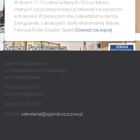
W dniach 11-13 czerwca klasy III i VII (i po kilkoro
chętnych z pozostałych klas) przebywały na wycieczce
w Krakowie. W pierwszym dniu odwiedziliśmy słynną
Energylandię z atrakcjami strefy ekstremalnej: Mayan,
Formuła Roller Coaster, Speed
Dowiedz się więcej
Szkoła Podstawowa
im. Włodzimierza Puchalskiego
w Proboszczowie
Proboszczów 107
59-524 Pielgrzymka
tel./fax 76/8775031
kontakt:
sekretariat@spproboszczow.pl