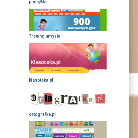
puch@le
Trening umysłu
klasoteka.pl
ortografka.pl