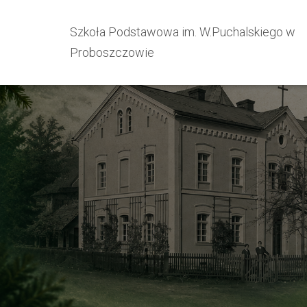
Szkoła Podstawowa im. W.Puchalskiego w
Proboszczowie