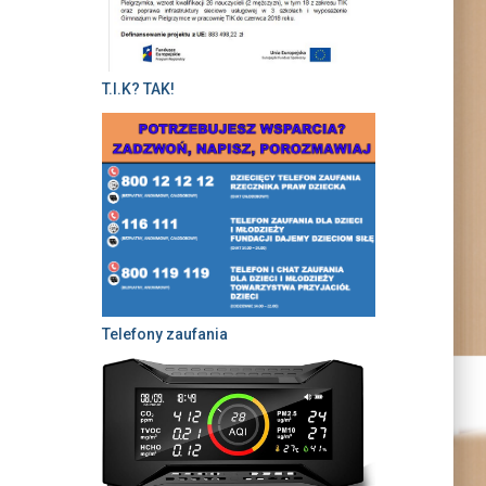
T.I.K? TAK!
Telefony zaufania